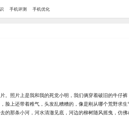
识
手机评测
手机优化
照片。照片上是我和我的死党小明，我们俩穿着破旧的牛仔裤
们，脸上还带着稚气，头发乱糟糟的，像是刚从哪个荒野求生
常去的那条小河，河水清澈见底，河边的柳树随风摇曳，仿佛