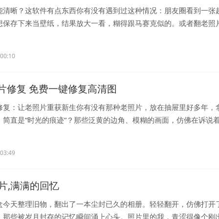
能清晰？这软件有点东西你有没有遇到过这种情况：朋友圈看到一张
想保存下来当壁纸，结果放大一看，糊得跟马赛克似的。或者翻老照
...
:00:10
g照片修复 免费一键修复高清图
照片修复：让老照片重获新生你有没有那种老照片，放在抽屉里好多年，
，简直是“时光的痕迹”？那些泛黄的边角、模糊的画面，仿佛在诉说
:03:49
片,满满的回忆
盒今天整理旧物，翻出了一本尘封已久的相册。轻轻翻开，仿佛打开
，那些被岁月封存的记忆瞬间涌上心头。照片里的我，青涩得像个刚