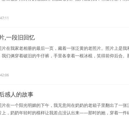
..
:47:11
片,一段旧回忆
照片在我家老相册的最后一页，藏着一张泛黄的老照片。照片上是我
，我们俩穿着破旧的牛仔裤，手里各拿着一根冰棍，笑得前仰后合。
..
:42:06
后感人的故事
照片在一个阳光明媚的下午，我无意间在奶奶的老箱子里翻出了一张
片上，奶奶年轻时的模样让我差点没认出来——那时的她，穿着一件
..