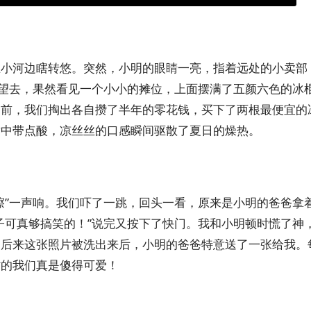
在小河边瞎转悠。突然，小明的眼睛一亮，指着远处的小卖部
向望去，果然看见一个小小的摊位，上面摆满了五颜六色的冰
部前，我们掏出各自攒了半年的零花钱，买下了两根最便宜的
甜中带点酸，凉丝丝的口感瞬间驱散了夏日的燥热。
嚓”一声响。我们吓了一跳，回头一看，原来是小明的爸爸拿
子可真够搞笑的！”说完又按下了快门。我和小明顿时慌了神
。后来这张照片被洗出来后，小明的爸爸特意送了一张给我。
时的我们真是傻得可爱！