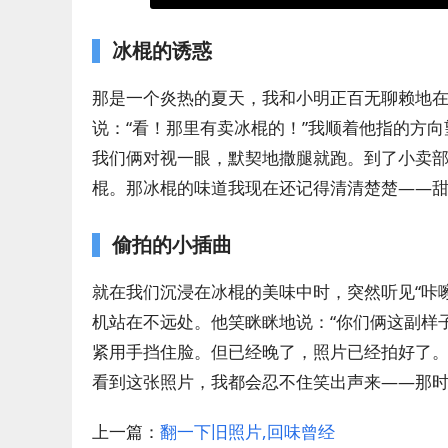
冰棍的诱惑
那是一个炎热的夏天，我和小明正百无聊赖地
说：“看！那里有卖冰棍的！”我顺着他指的方
我们俩对视一眼，默契地撒腿就跑。到了小卖
棍。那冰棍的味道我现在还记得清清楚楚——
偷拍的小插曲
就在我们沉浸在冰棍的美味中时，突然听见“咔
机站在不远处。他笑眯眯地说：“你们俩这副样
紧用手挡住脸。但已经晚了，照片已经拍好了
看到这张照片，我都会忍不住笑出声来——那
上一篇：
翻一下旧照片,回味曾经