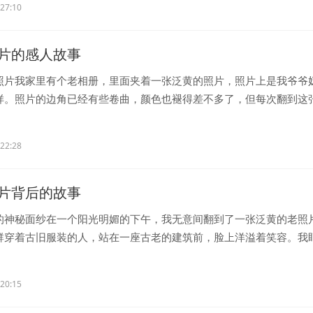
:27:10
片的感人故事
照片我家里有个老相册，里面夹着一张泛黄的照片，照片上是我爷爷
样。照片的边角已经有些卷曲，颜色也褪得差不多了，但每次翻到这
..
:22:28
片背后的故事
的神秘面纱在一个阳光明媚的下午，我无意间翻到了一张泛黄的老照
群穿着古旧服装的人，站在一座古老的建筑前，脸上洋溢着笑容。我
..
:20:15