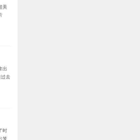
超美
片
拿出
着过去
了时
出笼