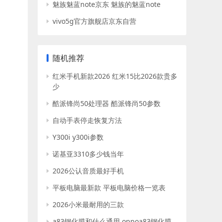
魅族魅蓝note京东 魅族的魅蓝note
vivo5g官方旗舰店京东自营
随机推荐
红米手机新款2026 红米15比2026款贵多
少
酷派锋尚50处理器 酷派锋尚50参数
自动手表停走恢复方法
Y300i y300i参数
诺基亚3310多少钱当年
2026公认音质最好手机
平板电脑最新款 平板电脑价格一览表
2026小米最耐用的三款
a83钢化膜和什么通用 oppoa83钢化膜