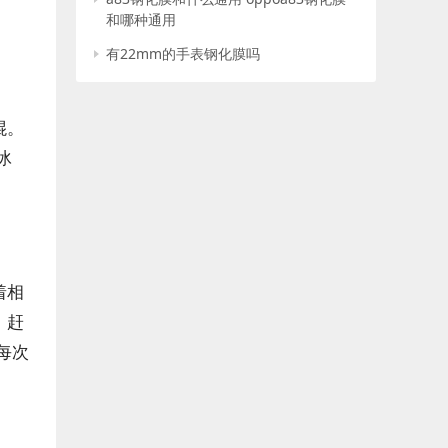
和哪种通用
有22mm的手表钢化膜吗
棍。
冰
着相
，赶
每次