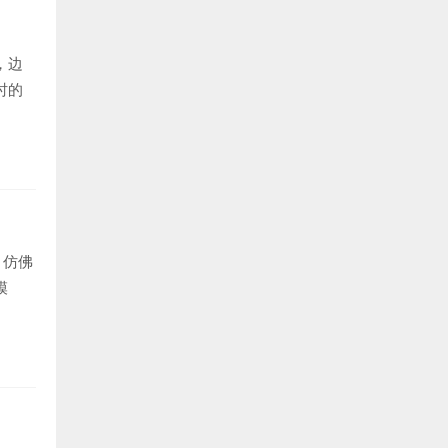
，边
时的
，仿佛
模