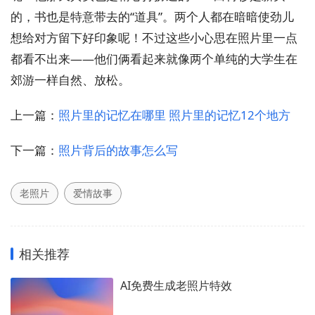
的，书也是特意带去的“道具”。两个人都在暗暗使劲儿
想给对方留下好印象呢！不过这些小心思在照片里一点
都看不出来——他们俩看起来就像两个单纯的大学生在
郊游一样自然、放松。
上一篇：
照片里的记忆在哪里 照片里的记忆12个地方
下一篇：
照片背后的故事怎么写
老照片
爱情故事
相关推荐
AI免费生成老照片特效