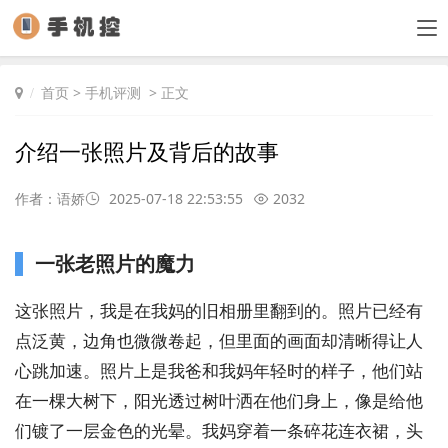
首页
>
手机评测
> 正文
介绍一张照片及背后的故事
作者：语娇
2025-07-18 22:53:55
2032
一张老照片的魔力
这张照片，我是在我妈的旧相册里翻到的。照片已经有
点泛黄，边角也微微卷起，但里面的画面却清晰得让人
心跳加速。照片上是我爸和我妈年轻时的样子，他们站
在一棵大树下，阳光透过树叶洒在他们身上，像是给他
们镀了一层金色的光晕。我妈穿着一条碎花连衣裙，头