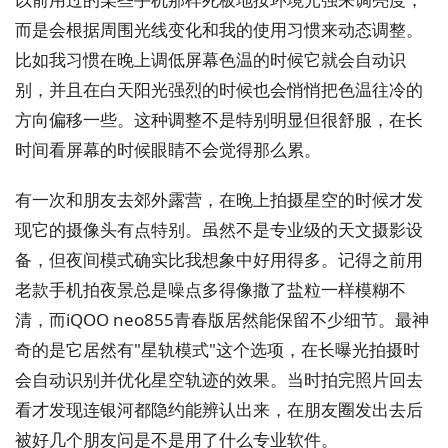
而是会根据周围光线变化和我的使用习惯来动态调整。
比如我习惯在晚上调低屏幕色温的时候它就会自动识
别，并且在白天阳光强烈的时候也会悄悄把色温往冷的
方向偏移一些。这种调整不是特别明显但很舒服，在长
时间看屏幕的时候眼睛不会觉得那么累。
有一次和朋友去郊外露营，在晚上拍摄星空的时候才发
现它的摄像头有点特别。虽然不是专业级的天文摄影设
备，但夜间模式确实比我想象中好用得多。记得之前用
老款手机拍夜景总是噪点多得像撒了盐粒一样模糊不
清，而iQOO neo855青春版居然能保留不少细节。最神
奇的是它居然有"星轨模式"这个选项，在长曝光拍摄时
会自动识别并优化星空轨迹的效果。当时拍完照片回去
看才发现连银河都隐约能辨认出来，在朋友圈发出去后
被好几个朋友问是不是用了什么专业软件。