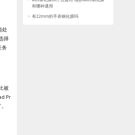
和哪种通用
有22mm的手表钢化膜吗
能处
选择
任务
比被
 Pr
了。