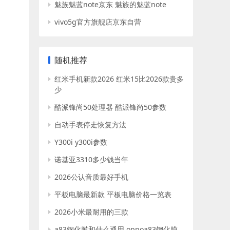
魅族魅蓝note京东 魅族的魅蓝note
vivo5g官方旗舰店京东自营
随机推荐
红米手机新款2026 红米15比2026款贵多
少
酷派锋尚50处理器 酷派锋尚50参数
自动手表停走恢复方法
Y300i y300i参数
诺基亚3310多少钱当年
2026公认音质最好手机
平板电脑最新款 平板电脑价格一览表
2026小米最耐用的三款
a83钢化膜和什么通用 oppoa83钢化膜