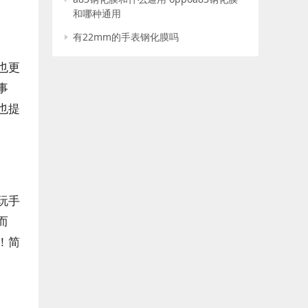
和哪种通用
有22mm的手表钢化膜吗
也更
事
也提
玩手
而
！简