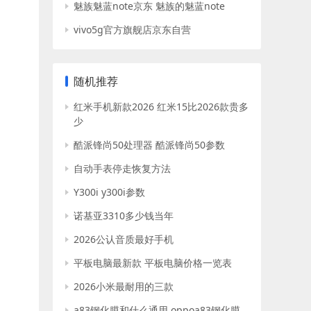
魅族魅蓝note京东 魅族的魅蓝note
vivo5g官方旗舰店京东自营
随机推荐
红米手机新款2026 红米15比2026款贵多
少
酷派锋尚50处理器 酷派锋尚50参数
自动手表停走恢复方法
Y300i y300i参数
诺基亚3310多少钱当年
2026公认音质最好手机
平板电脑最新款 平板电脑价格一览表
2026小米最耐用的三款
a83钢化膜和什么通用 oppoa83钢化膜