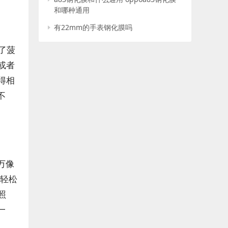
和哪种通用
有22mm的手表钢化膜吗
吃了菠
或者
得相
不
万像
能轻松
照
一