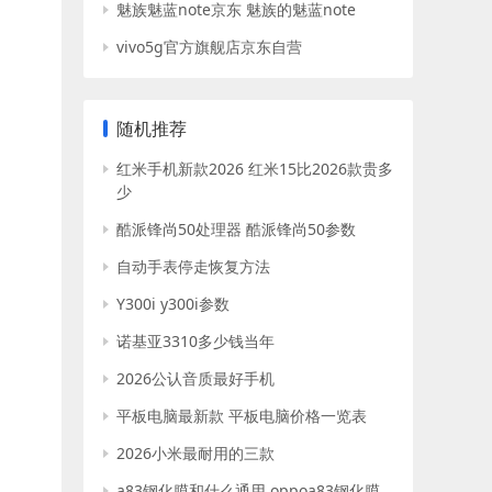
魅族魅蓝note京东 魅族的魅蓝note
vivo5g官方旗舰店京东自营
随机推荐
红米手机新款2026 红米15比2026款贵多
少
酷派锋尚50处理器 酷派锋尚50参数
自动手表停走恢复方法
Y300i y300i参数
诺基亚3310多少钱当年
2026公认音质最好手机
平板电脑最新款 平板电脑价格一览表
2026小米最耐用的三款
a83钢化膜和什么通用 oppoa83钢化膜