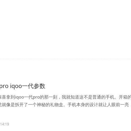
pro iqoo一代参数
喜拿到iqoo一代pro的那一刻，我就知道这不是普通的手机。开箱
觉就像是拆开了一个神秘的礼物盒。手机本身的设计就让人眼前一亮
...
:14:19