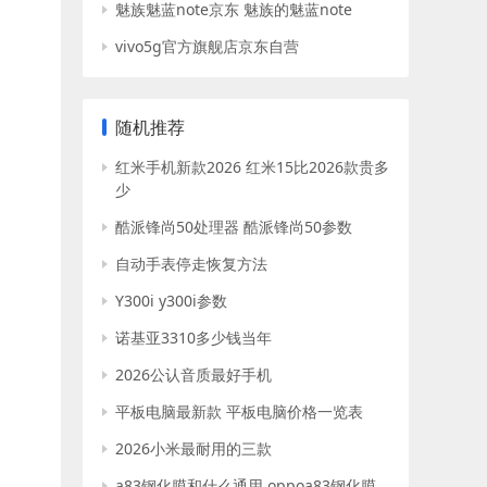
魅族魅蓝note京东 魅族的魅蓝note
vivo5g官方旗舰店京东自营
随机推荐
红米手机新款2026 红米15比2026款贵多
少
酷派锋尚50处理器 酷派锋尚50参数
自动手表停走恢复方法
Y300i y300i参数
诺基亚3310多少钱当年
2026公认音质最好手机
平板电脑最新款 平板电脑价格一览表
2026小米最耐用的三款
a83钢化膜和什么通用 oppoa83钢化膜