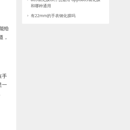
和哪种通用
有22mm的手表钢化膜吗
还能给
道，
。
在手
是一
。