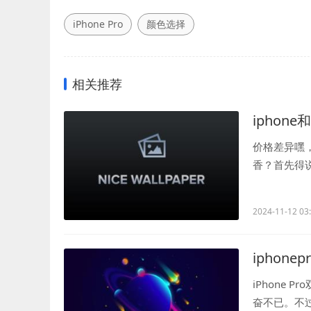
iPhone Pro
颜色选择
相关推荐
iphone
价格差异嘿，
香？首先得说
多银子但又想体
2024-11-12 03
iphon
iPhone 
奋不已。不