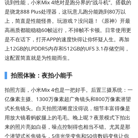
说到性能，小米Mix 4绝对是跑分界的“战斗机”。搭载的
是骁龙888 Plus处理器，这玩意儿跑分能跑到80万以
上，简直是性能怪兽。玩游戏？没问题！《原神》开最
高画质都能稳稳60帧运行，不掉帧不卡顿。日常使用更
是不在话下，打开APP的速度快得让你怀疑人生。再加
上12GB的LPDDR5内存和512GB的UFS 3.1存储空间，
这配置简直就是为性能而生。
拍照体验：夜拍小能手
拍照方面，小米Mix 4也是一把好手。后置三摄系统：一
亿像素主摄、1300万像素超广角镜头和800万像素潜望
式长焦镜头。白天拍照清晰度没得说，细节丰富得像是
用放大镜看蚂蚁腿上的毛毛。晚上呢？夜景模式下拍出
来的照片亮如白昼，噪点控制得也相当不错。尤其是那
个潜望式长焦镜头，5倍光学变焦和50倍数码变焦让你