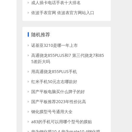
成人插卡电话手表十大排名
依波手表官网 依波表官方网站入口
随机推荐
诺基亚3210是哪一年上市
高通骁龙855PLUS和7 第三代骁龙7和85
5差距大吗
用高通骁龙855PLUS手机
红米手机50元左右哪款好
国产平板电脑买什么牌子的好
国产平板推荐2023年性价比高
钢化膜型号号通用大全
a83的手机可以用哪个型号的膜贴
华为钢化膜10.4 华为mate10.4钢化膜