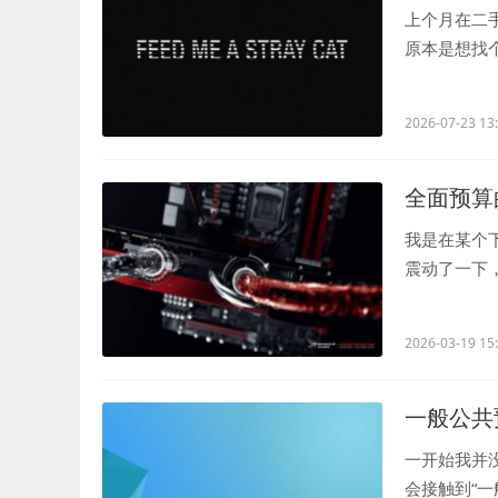
上个月在二手
原本是想找
《庆余年》第.
2026-07-23 13
全面预算
我是在某个
震动了一下
起来比以前更.
2026-03-19 15
一般公共
一开始我并
会接触到“