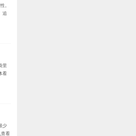
特性。
。追
袋里
体看
很少
机查看