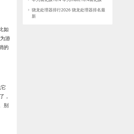
骁龙处理器排行2026 骁龙处理器排名最
新
比如
门为游
哨的
说它
齐了，
。别