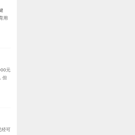
健
育用
00元
，但
已经可