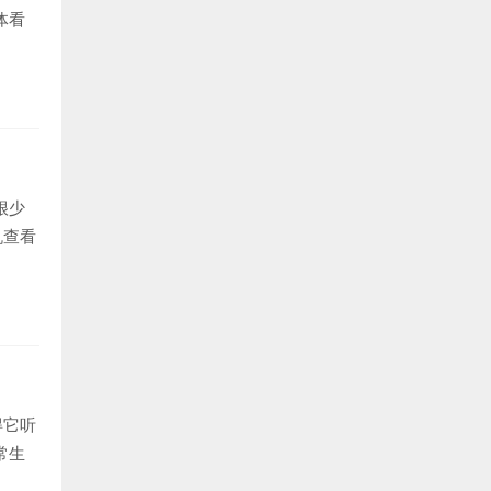
体看
很少
机查看
得它听
常生