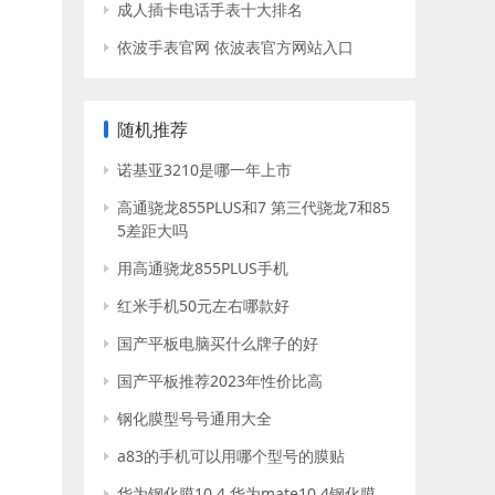
成人插卡电话手表十大排名
依波手表官网 依波表官方网站入口
随机推荐
诺基亚3210是哪一年上市
高通骁龙855PLUS和7 第三代骁龙7和85
5差距大吗
用高通骁龙855PLUS手机
红米手机50元左右哪款好
国产平板电脑买什么牌子的好
国产平板推荐2023年性价比高
钢化膜型号号通用大全
a83的手机可以用哪个型号的膜贴
华为钢化膜10.4 华为mate10.4钢化膜