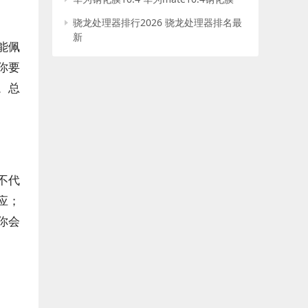
骁龙处理器排行2026 骁龙处理器排名最
新
能佩
你要
。总
不代
应；
你会