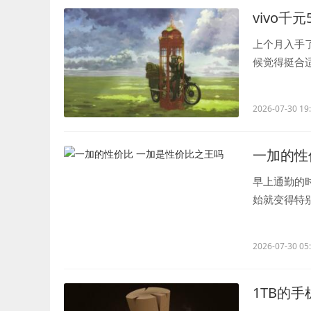
vivo千
上个月入手了
候觉得挺合
参数什么的，.
2026-07-30 19
一加的性
早上通勤的
始就变得特
速度太快了..
2026-07-30 05
1TB的