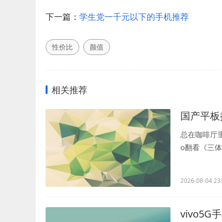
下一篇：
学生党一千元以下的手机推荐
性价比
颜值
相关推荐
国产平板
总在咖啡厅里
o翻看《三
前听说它的屏.
2026-08-04 23
vivo5