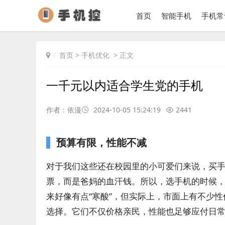
首页
智能手机
手机常
首页
>
手机优化
> 正文
一千元以内适合学生党的手机
作者：依漫
2024-10-05 15:24:19
2441
预算有限，性能不减
对于我们这些还在校园里的小可爱们来说，买
票，而是爸妈的血汗钱。所以，选手机的时候
来好像有点“寒酸”，但实际上，市面上有不少
选择。它们不仅价格亲民，性能也足够应付日