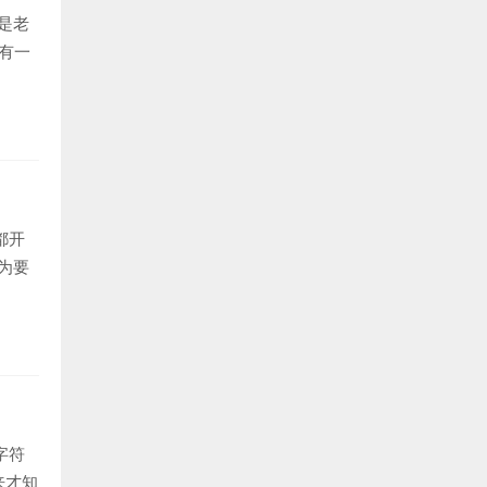
的是老
有一
都开
因为要
字符
来才知