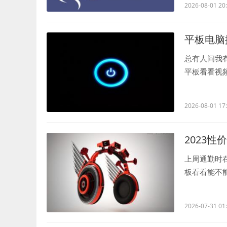
2026-08-01 20
平板电脑
总有人问我
平板看看视
赖感比手机还.
2026-08-01 17
2023
上周通勤时
板看看能不能
晰，虽然不是特
2026-07-31 01