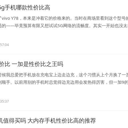
元5g手机哪款性价比高
vivo Y78，本来是冲着它的价格来的。当时在商场里看到这个型号
适的——毕竟预算有限又想试试5G网络的流畅度。其实一开始也没太
..
:57:04
价比 一加是性价比之王吗
时候我总爱把手机放在充电宝上边走边充，这个习惯从上个月换了一
别顺手。以前用别的手机时总觉得边充边用会发热得厉害，但一加9
.
:35:37
手机值得买吗 大内存手机性价比高的推荐