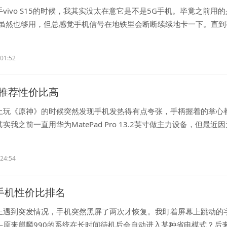
vivo S15的时候，我其实没太在意它是不是5G手机。毕竟之前用
，虽然也够用，但总感觉手机信号在地铁里会断断续续地卡一下。直到
..
:01:52
推荐性价比高
上玩《原神》的时候突然发现手机发热得有点夸张，手柄握着的掌心
实我之前一直用华为MatePad Pro 13.2英寸做主力设备，但最近
..
:24:54
0手机性价比排名
上遇到突发情况，手机突然黑屏了两次才恢复。我盯着屏幕上跳动的
—原来麒麟990的系统在长时间待机后会自动进入某种省电模式？后