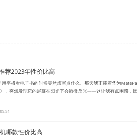
推荐2023年性价比高
用平板看电子书的时候突然想写点什么。那天我正捧着华为MatePad
体》，突然发现它的屏幕在阳光下会微微反光——这让我有点困惑，
..
:05:54
G手机哪款性价比高