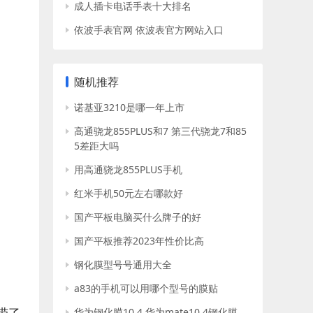
成人插卡电话手表十大排名
依波手表官网 依波表官方网站入口
随机推荐
诺基亚3210是哪一年上市
高通骁龙855PLUS和7 第三代骁龙7和85
5差距大吗
用高通骁龙855PLUS手机
红米手机50元左右哪款好
国产平板电脑买什么牌子的好
国产平板推荐2023年性价比高
钢化膜型号号通用大全
a83的手机可以用哪个型号的膜贴
带了
华为钢化膜10.4 华为mate10.4钢化膜