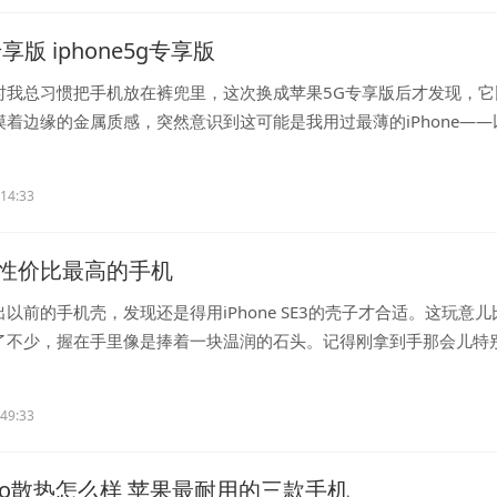
享版 iphone5g专享版
时我总习惯把手机放在裤兜里，这次换成苹果5G专享版后才发现，它
着边缘的金属质感，突然意识到这可能是我用过最薄的iPhone——
...
:14:33
性价比最高的手机
以前的手机壳，发现还是得用iPhone SE3的壳子才合适。这玩意儿
了不少，握在手里像是捧着一块温润的石头。记得刚拿到手那会儿特
..
:49:33
pro散热怎么样 苹果最耐用的三款手机