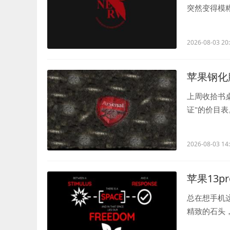
突然变得模糊
动着屏幕边..
2026-08-03 20
苹果钢化
上周收拾书
证"的价目
膜片，选了最.
2026-08-03 14
苹果13p
总在想手机这
精致的石头
电口盖子上摸.