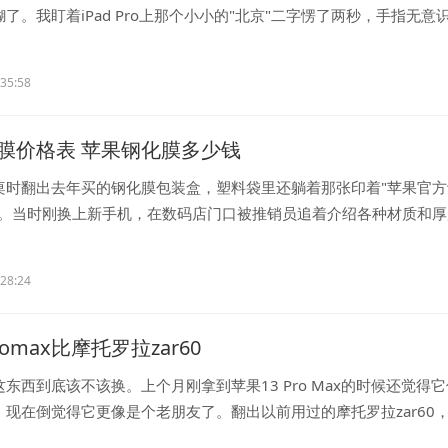
了。我盯着iPad Pro上那个小小的"北京"二字愣了两秒，手指无意
.
:35:58
膜价格表 苹果钢化膜多少钱
桌时翻出去年买的钢化膜包装盒，塑料袋里还躺着那张印着"苹果官方
表。当时刚换上新手机，在数码店门口被推销员追着介绍各种材质和厚
..
:28:24
romax比摩托罗拉zar60
东西到底该不该换。上个月刚拿到苹果13 Pro Max的时候还觉得
，现在倒觉得它更像是个老朋友了。翻出以前用过的摩托罗拉zar60
..