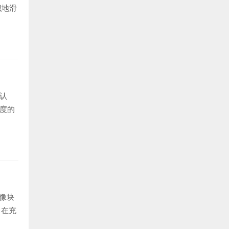
识地滑
认
度的
它像块
，在充