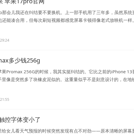
果 苹果17pro官网
Pro那会儿我还在纠结要不要换机。上一部手机用了三年多，虽然系统
7后也还能凑合用，但每次刷短视频都感觉屏幕卡顿得像老式放映机一样
..
:29:24
max多少钱256g
果Promax 256G的时候，我其实挺纠结的。它比之前的iPhone 13
手里像是突然多了块橡皮泥似的。这重量似乎不是刻意设计的，在地
...
:21:55
触控字体变小了
里给女儿看天气预报的时候突然发现有点不对劲——原本清晰的屏幕