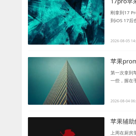
17pro苹
刚拿到17 
到iOS 1
到某天在咖啡.
2026-08-05 14
苹果pro
第一次拿到苹
一些，握在
摸着它滑动屏幕
2026-08-04 06
苹果辅助
上周在厨房