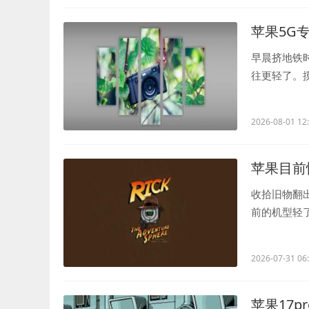
苹果5G专
早晨挤地铁
往更轻了。摸
总抱怨A系列芯
2026-08-01 12
苹果目前
收拾旧物翻出
前的机型轻
喜，毕竟预算.
2026-07-31 06
苹果17