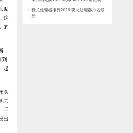
么贴
骁龙处理器排行2026 骁龙处理器排名最
新
，这
乱的
断，
器到
一起
床头
地去
、手
没出