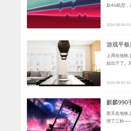
款4G机型
次赶着去机场.
2026-08-04 05
游戏平板
上周在地铁
始出汗了。其
经常带着出门.
2026-08-03 23
麒麟99
那天在地铁
愣了三秒—
道这其实是华.