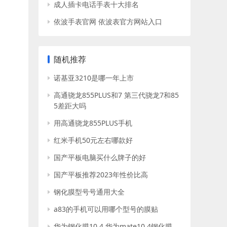
成人插卡电话手表十大排名
依波手表官网 依波表官方网站入口
随机推荐
诺基亚3210是哪一年上市
高通骁龙855PLUS和7 第三代骁龙7和85
5差距大吗
用高通骁龙855PLUS手机
红米手机50元左右哪款好
国产平板电脑买什么牌子的好
国产平板推荐2023年性价比高
钢化膜型号号通用大全
a83的手机可以用哪个型号的膜贴
华为钢化膜10.4 华为mate10.4钢化膜