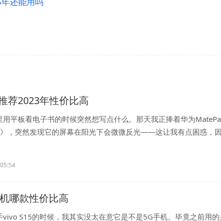
25年还能用吗
推荐2023年性价比高
用平板看电子书的时候突然想写点什么。那天我正捧着华为MatePad
体》，突然发现它的屏幕在阳光下会微微反光——这让我有点困惑，
..
:05:54
G手机哪款性价比高
vivo S15的时候，我其实没太在意它是不是5G手机。毕竟之前用