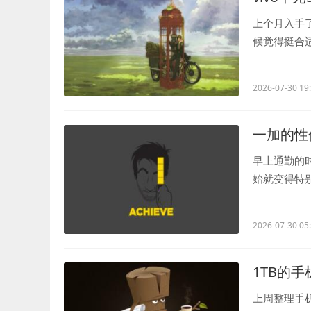
上个月入手了
候觉得挺合
参数什么的，.
2026-07-30 19
一加的性
早上通勤的
始就变得特
速度太快了..
2026-07-30 05
1TB的
上周整理手