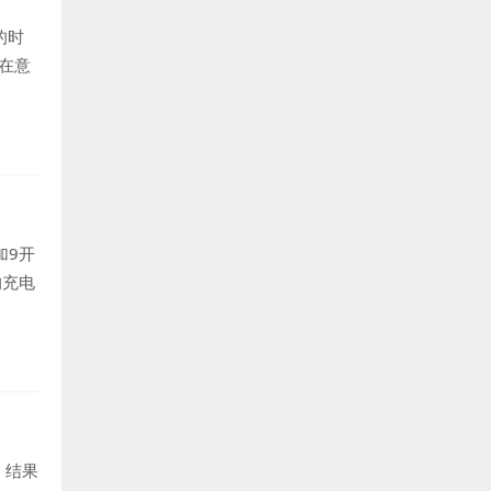
的时
在意
加9开
的充电
，结果