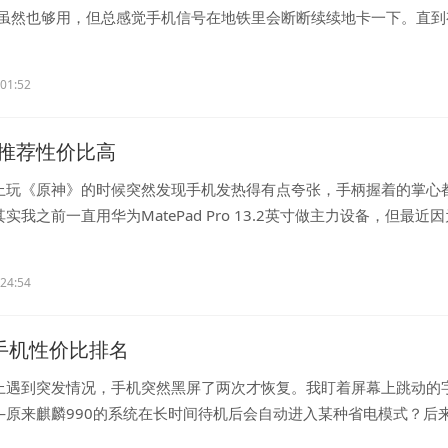
，虽然也够用，但总感觉手机信号在地铁里会断断续续地卡一下。直到
..
:01:52
推荐性价比高
上玩《原神》的时候突然发现手机发热得有点夸张，手柄握着的掌心
实我之前一直用华为MatePad Pro 13.2英寸做主力设备，但最近
..
:24:54
0手机性价比排名
上遇到突发情况，手机突然黑屏了两次才恢复。我盯着屏幕上跳动的
—原来麒麟990的系统在长时间待机后会自动进入某种省电模式？后
..