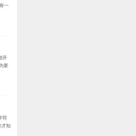
有一
都开
因为要
字符
来才知