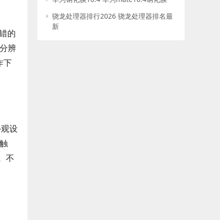
骁龙处理器排行2026 骁龙处理器排名最
新
不错的
分辨
作下
外观设
触
。不