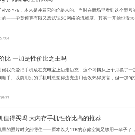
vivo Y78，本来是冲着它的价格来的。当时在商场里看到这个型号
适的——毕竟预算有限又想试试5G网络的流畅度。其实一开始也没太
..
:57:04
价比 一加是性价比之王吗
时候我总爱把手机放在充电宝上边走边充，这个习惯从上个月换了一
别顺手。以前用别的手机时总觉得边充边用会发热得厉害，但一加9
.
:35:37
手机值得买吗 大内存手机性价比高的推荐
机里的照片时突然愣住——原本以为1TB的存储空间足够用一辈子了