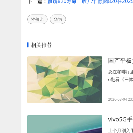
下一篇：
麒麟820寿命一般几年 麒麟820在20
性价比
华为
相关推荐
国产平板
总在咖啡厅里
o翻看《三
前听说它的屏.
2026-08-04 23
vivo5
上个月刚入手