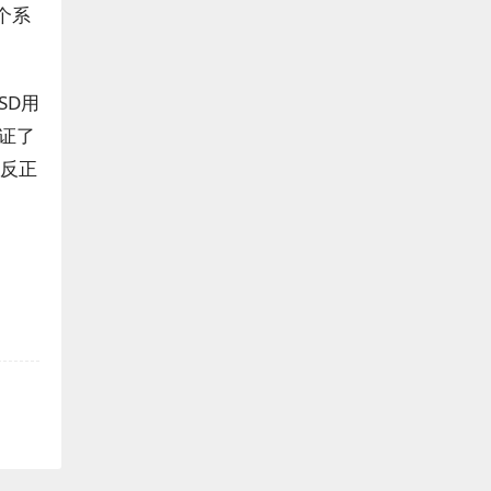
个系
SD用
证了
！反正