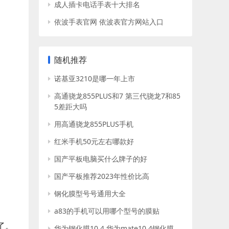
成人插卡电话手表十大排名
依波手表官网 依波表官方网站入口
随机推荐
诺基亚3210是哪一年上市
高通骁龙855PLUS和7 第三代骁龙7和85
5差距大吗
用高通骁龙855PLUS手机
红米手机50元左右哪款好
国产平板电脑买什么牌子的好
国产平板推荐2023年性价比高
钢化膜型号号通用大全
a83的手机可以用哪个型号的膜贴
了。
华为钢化膜10.4 华为mate10.4钢化膜