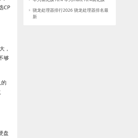
CP
骁龙处理器排行2026 骁龙处理器排名最
新
大，
不够
人的
之
硬盘