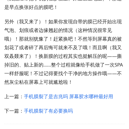
是早点换张好点的膜吧！
另外（我又来了）！如果你发现自带的膜已经开始出现
气泡、划痕或者边缘翘起的情况（这种情况很常见
哦）！那就别犹豫了！赶紧换吧！不然等到屏幕真的被
划花了或者碎了再后悔可就来不及了哦！而且啊（我又
双叒叕来了）！换新膜的过程其实也挺解压的呢——撕
掉旧的、贴上新的……整个过程就像给手机做了一次SPA
一样舒服呢！不过记得要找个干净的地方操作哦——不
然灰尘粘在屏幕上可就尴尬啦！
上一篇：
手机膜裂了是吉兆吗 屏幕胶水哪种最好用
下一篇：
手机膜裂了有必要换吗