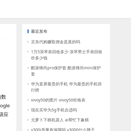
最近发布
京东代购赚取佣金是真的吗
1万5浪琴表回收多少 浪琴男士手表回收
价多少钱
酷派锋尚pro保护套 酷派锋尚mini保护
套
华为直屏最贵的手机 华为最贵的手机排
行榜
的数
vivoy50的图片 vivoy50价格表
gle
现在买华为5g手机合适吗
级应
元萝卜下棋机器人 ai帮忙下象棋
y300i质量有保障吗 y3000什么牌子