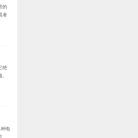
管的
或者
它绝
题。
各种电
片、