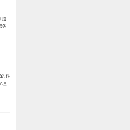
穿越
想象
秘的科
管理