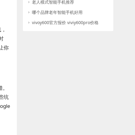
老人模式智能手机推荐
哪个品牌老年智能手机好用
vivoy600官方报价 viviy600pro价格
线，
时
让你
错。
些坑
gle