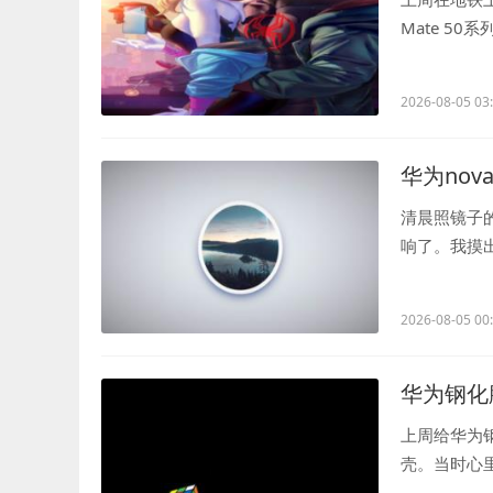
Mate 5
前用的华为P..
2026-08-05 03
华为nova1
清晨照镜子
响了。我摸出
的唤醒速度..
2026-08-05 00
华为钢化膜
上周给华为
壳。当时心
处理得特别圆.