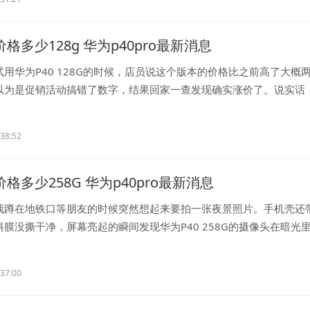
价格多少128g 华为p40pro最新消息
用华为P40 128G的时候，店员说这个版本的价格比之前高了大概
以为是促销活动搞错了数字，结果回家一查发现确实涨价了。说实话
...
:38:52
价格多少258G 华为p40pro最新消息
我蹲在地铁口等朋友的时候突然想起来要拍一张夜景照片。手机壳还
膜没撕干净，屏幕亮起的瞬间发现华为P40 258G的摄像头在暗光
..
:37:00