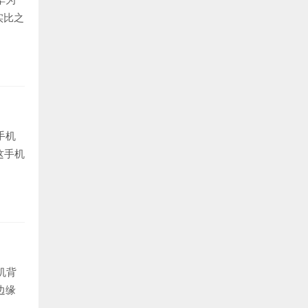
实比之
手机
这手机
机背
边缘