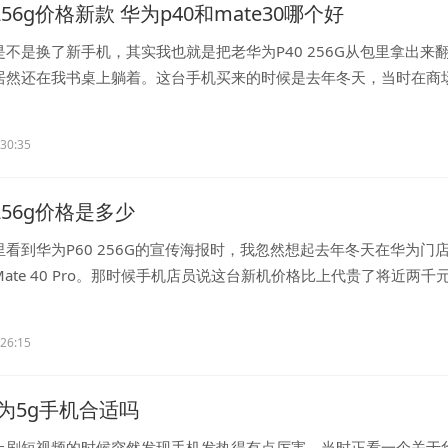
256g价格新款 华为p40和mate30哪个好
不是换了新手机，其实我也就是把老华为P40 256G从包里拿出来
居然还在我书桌上躺着。这台手机买来的时候是去年冬天，当时在商
...
:30:35
256g价格是多少
看到华为P60 256G的宣传海报时，我忽然想起去年冬天在华为门
ate 40 Pro。那时候手机店员说这台新机价格比上代贵了将近两千
..
:26:15
为5g手机合适吗
上刷短视频的时候突然发现手机发热得有点厉害。当时正看一个关于