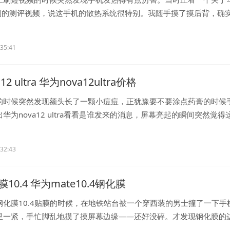
0系列的测评视频，说这手机的散热系统很特别。我随手摸了摸后背，确
.
:35:41
2 ultra 华为nova12ultra价格
的时候突然发现额头长了一颗小痘痘，正犹豫要不要涂点药膏的时候
华为nova12 ultra看看是谁发来的消息，屏幕亮起的瞬间突然觉得
.
:32:43
10.4 华为mate10.4钢化膜
钢化膜10.4贴膜的时候，在地铁站台被一个穿西装的男士撞了一下手
里一紧，手忙脚乱地摸了摸屏幕边缘——还好没碎。才发现钢化膜的
..