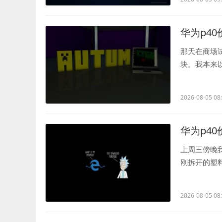
华为p40
那天在商场试
块。我本来
也没太在意价格
2026-08-05 08
华为p40
上周三傍晚
刚拆开的塑料
还能自动补光.
2026-08-05 08