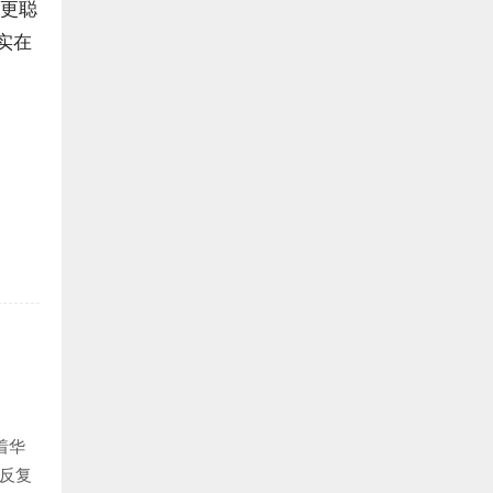
得更聪
实在
着华
要反复