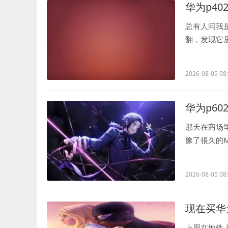
华为p40
总有人问我是
翻，发现它
试用了一下就决
2026-08-05 08
华为p60
那天在商场里
豫了很久的M
盯着屏幕里那.
2026-08-05 08
现在买华
上周在地铁