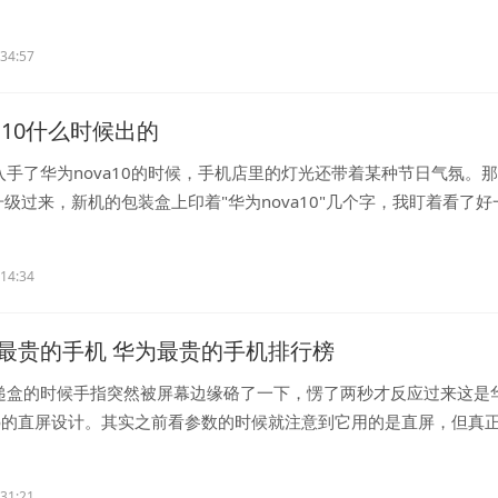
..
:34:57
a10什么时候出的
入手了华为nova10的时候，手机店里的灯光还带着某种节日气氛。
9升级过来，新机的包装盒上印着"华为nova10"几个字，我盯着看了好
...
:14:34
最贵的手机 华为最贵的手机排行榜
递盒的时候手指突然被屏幕边缘硌了一下，愣了两秒才反应过来这是
0 Pro的直屏设计。其实之前看参数的时候就注意到它用的是直屏，但真
..
:31:21