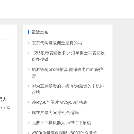
最近发布
京东代购赚取佣金是真的吗
1万5浪琴表回收多少 浪琴男士手表回收
价多少钱
酷派锋尚pro保护套 酷派锋尚mini保护
套
华为直屏最贵的手机 华为最贵的手机排
行榜
把大
vivoy50的图片 vivoy50价格表
个小国
现在买华为5g手机合适吗
元萝卜下棋机器人 ai帮忙下象棋
y300i质量有保障吗 y3000什么牌子