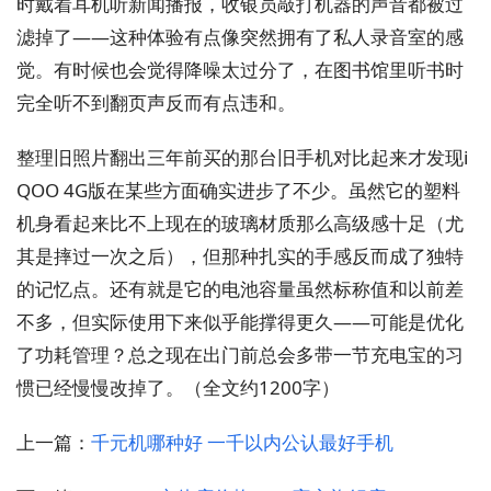
时戴着耳机听新闻播报，收银员敲打机器的声音都被过
滤掉了——这种体验有点像突然拥有了私人录音室的感
觉。有时候也会觉得降噪太过分了，在图书馆里听书时
完全听不到翻页声反而有点违和。
整理旧照片翻出三年前买的那台旧手机对比起来才发现i
QOO 4G版在某些方面确实进步了不少。虽然它的塑料
机身看起来比不上现在的玻璃材质那么高级感十足（尤
其是摔过一次之后），但那种扎实的手感反而成了独特
的记忆点。还有就是它的电池容量虽然标称值和以前差
不多，但实际使用下来似乎能撑得更久——可能是优化
了功耗管理？总之现在出门前总会多带一节充电宝的习
惯已经慢慢改掉了。（全文约1200字）
上一篇：
千元机哪种好 一千以内公认最好手机