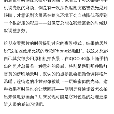
机调亮度的麻烦。倒是有一次深夜追剧突然被强光晃到
眼睛，才意识到这屏幕在暗光环境下会自动降低亮度到
一个很舒服的程度——就像它总能在我最需要的时候默
默调整参数。
给朋友看照片的时候提到过它的夜景模式，结果他居然
说"这拍照效果比我的老款iPhone还顺眼"。我这才想起
自己其实很少用原相机拍夜景，在iQOO 4G版上随手拍
出的照片总带着一种意外的质感。特别是遇到那种路灯
昏黄的傍晚场景时，默认的拍摄参数会把颜色调得格外
温暖，连街边的小摊都像被镀上一层蜂蜜似的光泽。这
种效果有时候也会让我困惑——明明是普通场景怎么拍
出来像电影画面？后来发现可能是它对色温的处理更接
近人眼的感知习惯吧。