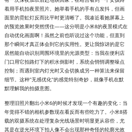
着用手机拍夜景照片。她举着手机的手有点发抖，但画
面里的霓虹灯反而比平时更清晰了。我凑近看她屏幕上
的预览效果时突然愣住——这分明是小米8的夜景模式在
自动优化画面啊！虽然之前也听说过这个功能，但直到
那个瞬间才真正体会到它的实用性。更让我惊讶的是它
居然能自动识别周围环境里的光源类型：当我在便利店
门口用它拍路灯下的积水倒影时，系统会悄悄调整噪点
控制；而遇到室内灯光时又会切换成另一种算法来保留
细节。这种"无感优化"的感觉特别奇妙，就像手机在默
默理解我的拍摄意图。
整理旧照片翻出小米6的时候才发现一个有趣的变化：当
年觉得不错的相机参数现在看反而有些吃力了。小米8搭
载的双摄系统在处理复杂光线场景时明显更从容些，尤
其是在逆光环境下拍人像不会出现那种奇怪的轮廓光效