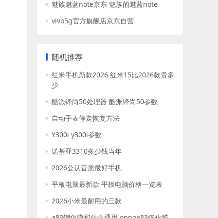
魅族魅蓝note京东 魅族的魅蓝note
vivo5g官方旗舰店京东自营
随机推荐
红米手机新款2026 红米15比2026款贵多
少
酷派锋尚50处理器 酷派锋尚50参数
自动手表停走恢复方法
Y300i y300i参数
诺基亚3310多少钱当年
2026公认音质最好手机
平板电脑最新款 平板电脑价格一览表
2026小米最耐用的三款
a83钢化膜和什么通用 oppoa83钢化膜