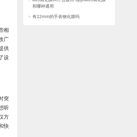
和哪种通用
有22mm的手表钢化膜吗
些相
收广
提供
了设
时突
想听
仅方
和快