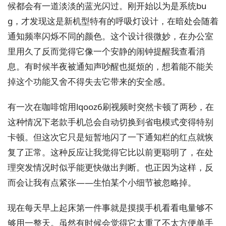
候都会有一道淡淡的蓝光闪过。刚开始以为是系统bu
g，才发现这是新机型特有的呼吸灯设计，在暗处会随着
通知频率闪烁不同的颜色。这个设计很微妙，在办公室
里用久了反而觉得它像一个安静的闹钟提醒我查看消
息。有时候半夜被通知声吵醒也挺烦的，想着能不能关
掉这个功能又舍不得失去它带来的安全感。
有一次在咖啡馆用lqooz6刷视频时突然卡顿了两秒，在
这种情况下老款手机总会自动切换到省电模式变得特别
卡顿。但这次它只是短暂地闪了一下通知栏的红点就恢
复了正常。这种反应让我觉得它比以前更聪明了，在处
理突发情况时似乎能更快做出判断。也正因为这样，反
而会让我有点紧张——生怕某个小细节被忽略掉。
现在每天早上起床第一件事就是摸摸手机看看电量够不
够用一整天。虽然有时候会觉得它太重了不太方便单手