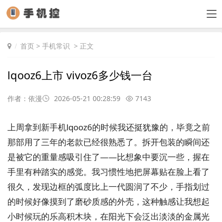
首页
>
手机常识
> 正文
lqooz6上市 vivoz6多少钱一台
作者：依漫
2026-05-21 00:28:59
7143
上周拿到新手机lqooz6的时候我还挺犹豫的，毕竟之前
那部用了三年的老款已经很熟悉了。拆开包装的瞬间还
是被它的重量感吸引住了——比想象中要沉一些，握在
手里有种踏实的感觉。我习惯性地把屏幕贴在脸上看了
很久，发现边框的弧度比上一代圆润了不少，手指划过
的时候好像摸到了磨砂质感的外壳，这种触感让我想起
小时候玩的乐高积木块，在阳光下会泛出淡淡的金属光