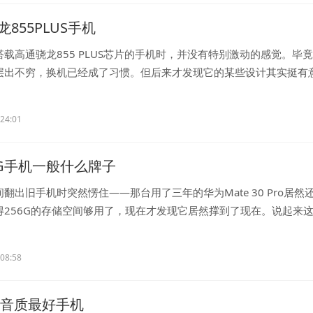
855PLUS手机
载高通骁龙855 PLUS芯片的手机时，并没有特别激动的感觉。毕
层出不穷，换机已经成了习惯。但后来才发现它的某些设计其实挺有
..
:24:01
6G手机一般什么牌子
翻出旧手机时突然愣住——那台用了三年的华为Mate 30 Pro居然
得256G的存储空间够用了，现在才发现它居然撑到了现在。说起来
...
:08:58
公认音质最好手机