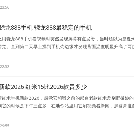
:23:56
骁龙888手机 骁龙888最稳定的手机
上用骁龙888手机看视频时突然发现屏幕有点发烫，当时还以为是夏
错觉。直到第二天早上摸到手机壳边缘才发现背面温度明显升高了两
..
:22:52
款2026 红米15比2026款贵多少
着红米手机新款2026，感觉它和我之前的那台老款红米差别挺微妙
到它的时候是下午三点多，在地铁站里用它刷视频看新闻，屏幕亮度
..
:29:55