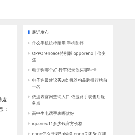
最近发布
什么手机抗摔耐用 手机防摔
OPPOrenoace特别版 opporeno十倍变
焦
电子狗哪个好 行车记录仪买哪种卡
电子狗最建议买3款 机器狗品牌排行榜前
十名
依波表官网查询入口 依波路手表售后服
沙发
务点
想：
高中生电话手表哪款好
iqooneo11多少钱官方价格
oppo怎么开启5g网络 oppo关闭5g在哪