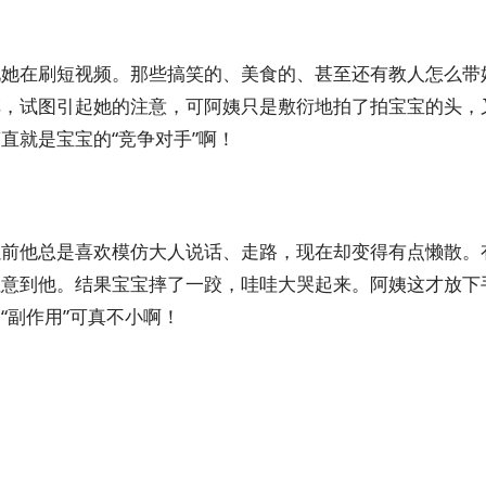
现她在刷短视频。那些搞笑的、美食的、甚至还有教人怎么带
车，试图引起她的注意，可阿姨只是敷衍地拍了拍宝宝的头，
直就是宝宝的“竞争对手”啊！
以前他总是喜欢模仿大人说话、走路，现在却变得有点懒散。
注意到他。结果宝宝摔了一跤，哇哇大哭起来。阿姨这才放下
“副作用”可真不小啊！