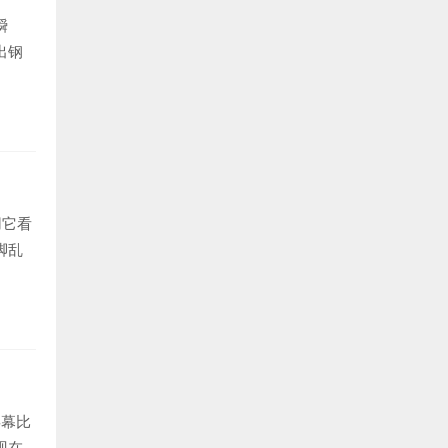
瞬
出钢
用它看
脚乱
屏幕比
现在