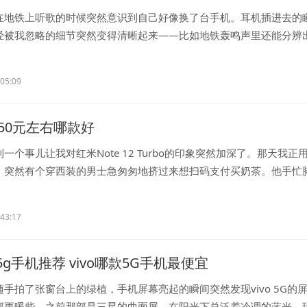
在地铁上听歌的时候突然意识到自己好像换了台手机。耳机插进去的
经被我忽略的细节突然变得清晰起来——比如地铁轰鸣声里还能分辨
...
:05:09
50元左右哪款好
一个事儿让我对红米Note 12 Turbo的印象突然加深了。那天我正
，突然有个穿西装的男士急匆匆地挤过来想扫码支付买奶茶。他手忙
..
:43:17
o5g手机推荐 vivo哪款5G手机最便宜
手拍了张窗台上的绿植，手机屏幕亮起的瞬间突然发现vivo 5G的
部更暖些。之前那部是三星的曲面屏，在阳光下总泛着冷调的蓝光，