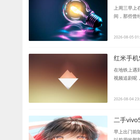
上周三早上
间，那些曾
琴曲里细微的泛
2026-08-05 01
红米手机
在地铁上遇到
视频追剧呢
地掏手机时不.
2026-08-04 23
二手viv
早上出门前随
以前用的那