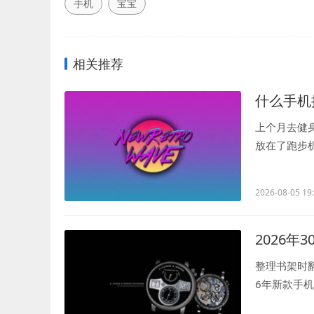
手机
宝宝
相关推荐
什么手机
上个月去健
放在了跑步
一紧以为摔坏.
2026-08-05 19
2026年
整理书架时
6年新款手
不是什么大..