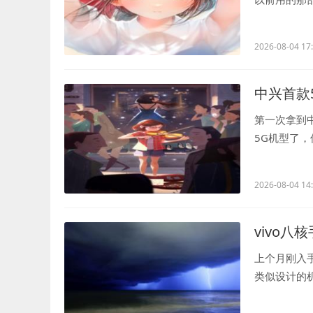
这台vivo的直.
2026-08-04 17
中兴首款
第一次拿到
5G机型了
机型，在金属.
2026-08-04 14
vivo八
上个月刚入手
类似设计的
照片后屏幕会.