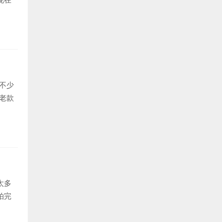
不少
老款
太多
拍完