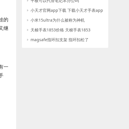
平板可以代替笔记本办公吗
小天才官网app下载 下载小天才手表app
娃的
小米15ultra为什么被称为神机
又继
天梭手表1853价格 天梭手表1853
magsafe指环扣支架 指环扣松了
有一
手