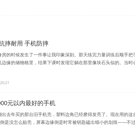
抗摔耐用 手机防摔
身房的时候发生了一件事让我印象深刻。那天练完力量训练后顺手把
机边缘的储物格里，结果下课时发现它躺在那里像块石头似的。当时
..
:20:21
3000元以内最好的手机
翻出去年买的那台旧手机壳，塑料边角已经磨得发亮了。现在用的这台
机倒是没怎么贴壳，屏幕边缘倒是时常被钥匙磕出细小的划痕——不
.