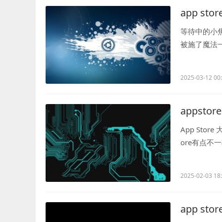
app s
等待中的小焦
被施了魔法
还是我手机..
2025-03-12 00
appst
App St
ore有点不
这意味着咱..
2025-02-03 18
app st