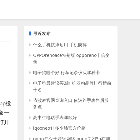
最近发布
什么手机抗摔耐用 手机防摔
OPPOrenoace特别版 opporeno十倍变
焦
电子狗哪个好 行车记录仪买哪种卡
电子狗最建议买3款 机器狗品牌排行榜前
十名
依波表官网查询入口 依波路手表售后服
pp投
务点
象一
高中生电话手表哪款好
打开
iqooneo11多少钱官方价格
oppo怎么开启5g网络 oppo关闭5g在哪