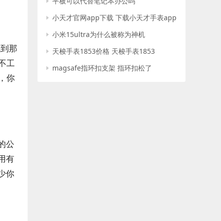
平板可以代替笔记本办公吗
小天才官网app下载 下载小天才手表app
小米15ultra为什么被称为神机
找到那
天梭手表1853价格 天梭手表1853
不工
magsafe指环扣支架 指环扣松了
，你
的公
用有
少你