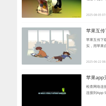
起来挺贴心..
2025-08-05 07
苹果互传
苹果互传下
实，用苹果
到“通用”里的.
2025-06-22 08
苹果ap
检查网络连接，
连接到App
或者信...