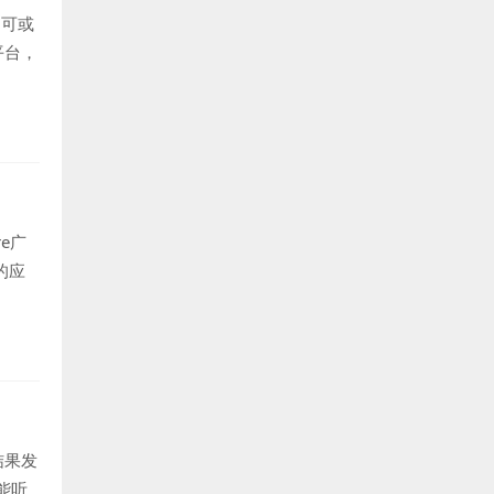
不可或
平台，
e广
的应
结果发
能听