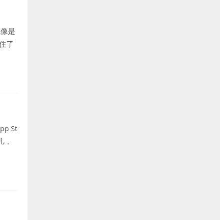
就像是
住了
 St
儿，